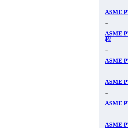
...
ASME 
...
ASME 
程
...
ASME 
...
ASME 
...
ASME 
...
ASME 