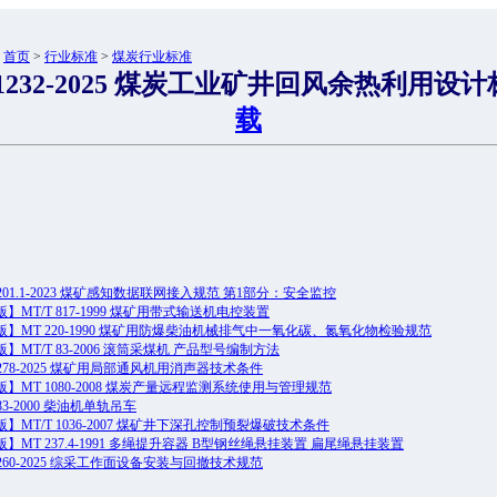
：
首页
>
行业标准
>
煤炭行业标准
 1232-2025 煤炭工业矿井回风余热利用设
载
 1201.1-2023 煤矿感知数据联网接入规范 第1部分：安全监控
】MT/T 817-1999 煤矿用带式输送机电控装置
】MT 220-1990 煤矿用防爆柴油机械排气中一氧化碳、氮氧化物检验规范
】MT/T 83-2006 滚筒采煤机 产品型号编制方法
 1278-2025 煤矿用局部通风机用消声器技术条件
】MT 1080-2008 煤炭产量远程监测系统使用与管理规范
883-2000 柴油机单轨吊车
】MT/T 1036-2007 煤矿井下深孔控制预裂爆破技术条件
】MT 237.4-1991 多绳提升容器 B型钢丝绳悬挂装置 扁尾绳悬挂装置
 1260-2025 综采工作面设备安装与回撤技术规范