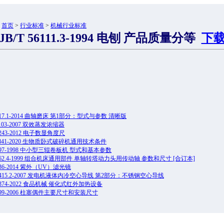
：
首页
>
行业标准
>
机械行业标准
JB/T 56111.3-1994 电刨 产品质量分等
下
2617.1-2014 曲轴磨床 第1部分：型式与参数 清晰版
20103-2007 双效蒸发浓缩器
11243-2012 电子数显角度尺
 13841-2020 生物质卧式破碎机通用技术条件
 8797-1998 中小型三辊卷板机 型式和基本参数
 2462.4-1999 组合机床通用部件 单轴转塔动力头用传动轴 参数和尺寸 [合订本]
6836-2014 紫外（UV）滤光镜
 10415.2-2007 发电机液体内冷空心导线 第2部分：不锈钢空心导线
14374-2022 食品机械 催化式红外加热设备
 7299-2006 柱塞偶件主要尺寸和安装尺寸