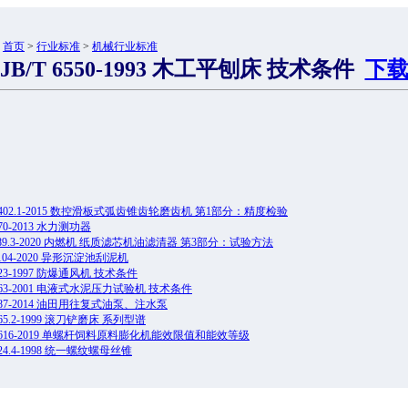
：
首页
>
行业标准
>
机械行业标准
JB/T 6550-1993 木工平刨床 技术条件
下
 12402.1-2015 数控滑板式弧齿锥齿轮磨齿机 第1部分：精度检验
9870-2013 水力测功器
 5089.3-2020 内燃机 纸质滤芯机油滤清器 第3部分：试验方法
14104-2020 异形沉淀池刮泥机
8523-1997 防爆通风机 技术条件
 8763-2001 电液式水泥压力试验机 技术条件
 9087-2014 油田用往复式油泵、注水泵
4065.2-1999 滚刀铲磨床 系列型谱
 13616-2019 单螺杆饲料原料膨化机能效限值和能效等级
8824.4-1998 统一螺纹螺母丝锥