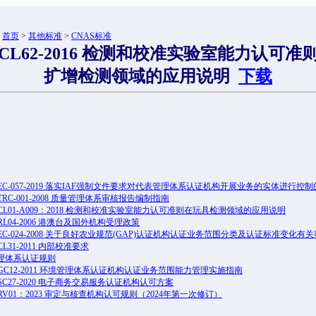
：
首页
>
其他标准
>
CNAS标准
-CL62-2016 检测和校准实验室能力认可
扩增检测领域的应用说明
下载
-EC-057-2019 落实IAF强制文件要求对代表管理体系认证机构开展业务的实体进行控
-TRC-001-2008 质量管理体系审核报告编制指南
-CL01-A009：2018 检测和校准实验室能力认可准则在玩具检测领域的应用说明
-RL04-2006 港澳台及国外机构受理政策
-EC-024-2008 关于良好农业规范(GAP)认证机构认证业务范围分类及认证标准变化有
CL31-2011 内部校准要求
理体系认证规则
-GC12-2011 环境管理体系认证机构认证业务范围能力管理实施指南
-SC27-2020 电子商务交易服务认证机构认可方案
-RV01：2023 审定与核查机构认可规则（2024年第一次修订）