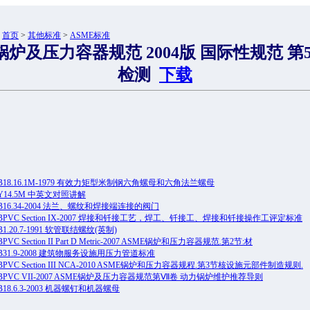
：
首页
>
其他标准
>
ASME标准
锅炉及压力容器规范 2004版 国际性规范 第
检测
下载
 B18.16.1M-1979 有效力矩型米制钢六角螺母和六角法兰螺母
 Y14.5M 中英文对照讲解
 B16.34-2004 法兰、螺纹和焊接端连接的阀门
 BPVC Section IX-2007 焊接和钎接工艺，焊工、钎接工、焊接和钎接操作工评定标准
B1.20.7-1991 软管联结螺纹(英制)
BPVC Section II Part D Metric-2007 ASME锅炉和压力容器规范.第2节:材
 B31.9-2008 建筑物服务设施用压力管道标准
BPVC Section III NCA-2010 ASME锅炉和压力容器规程.第3节核设施元部件制造规则.
 BPVC VII-2007 ASME锅炉及压力容器规范第Ⅶ卷 动力锅炉维护推荐导则
B18.6.3-2003 机器螺钉和机器螺母