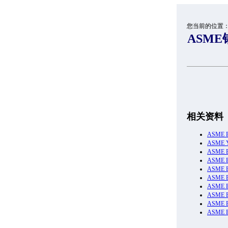
您当前的位置
ASME
相关资料
ASME
ASME
ASME
ASME
ASME 
ASME 
ASME
ASME 
ASME
ASME 