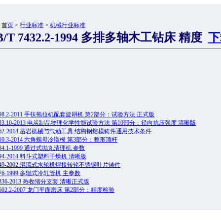
：
首页
>
行业标准
>
机械行业标准
B/T 7432.2-1994 多排多轴木工钻床 精度
下
 9798.2-2011 手扶拖拉机配套旋耕机 第2部分：试验方法 正式版
 8133.10-2013 电炭制品物理化学性能试验方法 第10部分：径向抗压强度 清晰版
 7162-2014 凿岩机械与气动工具 结构钢熔模铸件通用技术条件
 4210.3-2014 六角螺母冷镦模 第3部分：整形顶杆
9984.1-1999 通过式抛丸清理机 参数
6494-2014 料斗式塑料干燥机 清晰版
 7349-2002 混流式水轮机焊接转轮不锈钢叶片铸件
2476-1999 多辊式冷轧管机 主参数
11336-2013 热收缩分支套 清晰正式版
10602.2-2007 龙门平面磨床 第2部分：精度检验